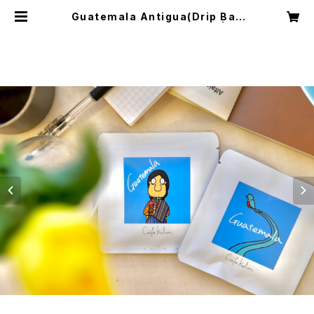
Guatemala Antigua(Drip Bag
4packs) designed by umi | Ca
feKolm